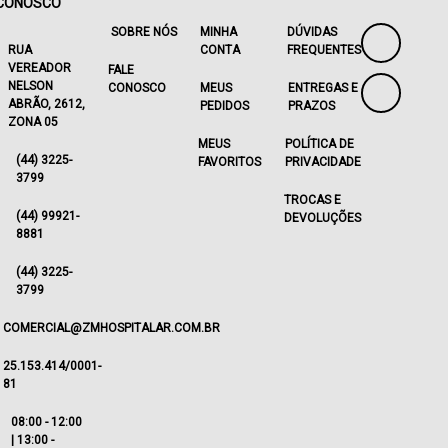
CONOSCO
SOBRE NÓS
MINHA
DÚVIDAS
RUA
CONTA
FREQUENTES
VEREADOR
FALE
NELSON
CONOSCO
MEUS
ENTREGAS E
ABRÃO, 2612,
PEDIDOS
PRAZOS
ZONA 05
MEUS
POLÍTICA DE
(44) 3225-
FAVORITOS
PRIVACIDADE
3799
TROCAS E
(44) 99921-
DEVOLUÇÕES
8881
(44) 3225-
3799
COMERCIAL@ZMHOSPITALAR.COM.BR
25.153.414/0001-
81
08:00 - 12:00
| 13:00 -