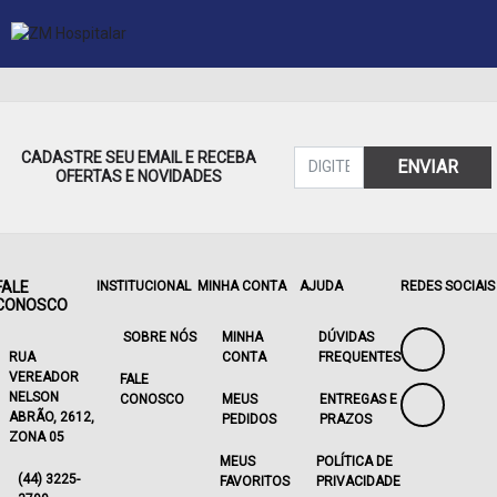
CADASTRE SEU EMAIL E RECEBA
ENVIAR
OFERTAS E NOVIDADES
FALE
INSTITUCIONAL
MINHA CONTA
AJUDA
REDES SOCIAIS
CONOSCO
SOBRE NÓS
MINHA
DÚVIDAS
RUA
CONTA
FREQUENTES
VEREADOR
FALE
NELSON
CONOSCO
MEUS
ENTREGAS E
ABRÃO, 2612,
PEDIDOS
PRAZOS
ZONA 05
MEUS
POLÍTICA DE
(44) 3225-
FAVORITOS
PRIVACIDADE