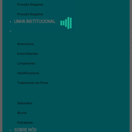
Pressão Negativa
Pressão Negativa
LINHA INSTITUCIONAL
ver tudo em Linha Institucional
LIMPEZA E DESINFECÇÃO
Acessórios
Desinfetantes
Limpadores
Solidificadores
Tratamento de Pisos
HIGIENE DE MÃOS
Sabonetes
Álcool
Hidratante
SOBRE NÓS