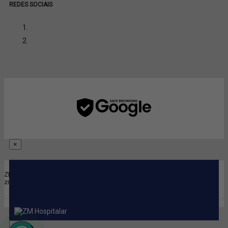
REDES SOCIAIS
×
ZM Hospitalar |
CNPJ:
25.153.414/0001-81 © Direitos Reservados
zmhospitalar.com.br
×