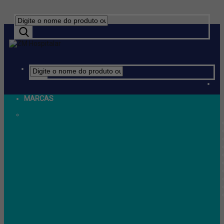
MARCAS
ver tudo em Marcas
COSMODERMA
MAXXIMED
PURAH
RUHOF
GKE
CISA