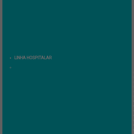
CUTANPLAST
HEALTH QUALITY
HARTMANN
GERAIS
EQUIPOS
LINHA HOSPITALAR
ver tudo em Linha Hospitalar
CUIDADOS COM A PELE
DETERGENTES
DISPENSER
HIGIENE ÍNTIMA
LUBRIFICANTES