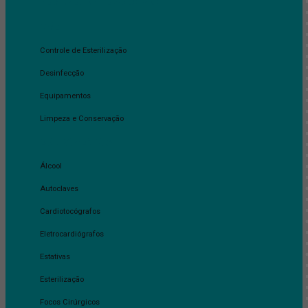
REMOVEDOR DE ADESIVOS
CME
Controle de Esterilização
Desinfecção
Equipamentos
Limpeza e Conservação
EQUIPAMENTOS
Álcool
Autoclaves
Cardiotocógrafos
Eletrocardiógrafos
Estativas
Esterilização
Focos Cirúrgicos