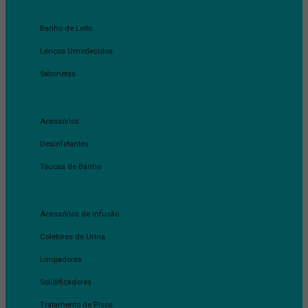
HIGIENE DE MÃOS
Banho de Leito
Lenços Umedecidos
Sabonetes
HIGIENE DO PACIENTE
Acessórios
Desinfetantes
Toucas de Banho
LIMPEZA E DESINFECÇÃO
Acessórios de Infusão
Coletores de Urina
Limpadores
Solidificadores
Tratamento de Pisos