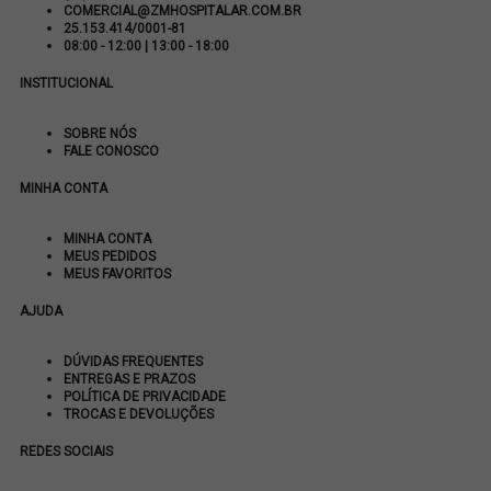
COMERCIAL@ZMHOSPITALAR.COM.BR
25.153.414/0001-81
08:00 - 12:00 | 13:00 - 18:00
INSTITUCIONAL
SOBRE NÓS
FALE CONOSCO
MINHA CONTA
MINHA CONTA
MEUS PEDIDOS
MEUS FAVORITOS
AJUDA
DÚVIDAS FREQUENTES
ENTREGAS E PRAZOS
POLÍTICA DE PRIVACIDADE
TROCAS E DEVOLUÇÕES
REDES SOCIAIS